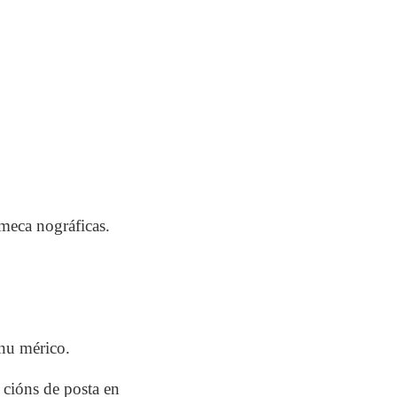
meca nográficas.
anu mérico.
 cións de posta en