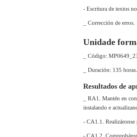
- Escritura de textos n
_ Corrección de erros.
Unidade forma
_ Código: MP0649_2
_ Duración: 135 horas
Resultados de apr
_ RA1. Mantén en cond
instalando e actualiza
- CA1.1. Realizáronse
- CA1.2. Comprobárons