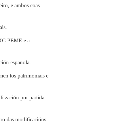
eiro, e ambos coas
ais.
 PXC PEME e a
ción española.
men tos patrimoniais e
i zación por partida
ro das modificacións