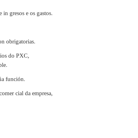
 in gresos e os gastos.
n obrigatorias.
rios do PXC,
ble.
úa función.
comer cial da empresa,