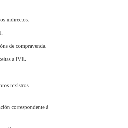
os indirectos.
l.
acións de compravenda.
eitas a IVE.
bros rexistros
ación correspondente á