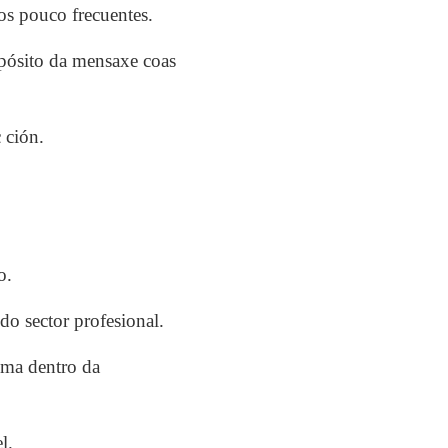
os pouco frecuentes.
opósito da mensaxe coas
 ción.
o.
do sector profesional.
ema dentro da
l.