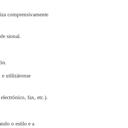
aliza comprensivamente
fe sional.
ión.
 e utilizáronse
lectrónico, fax, etc.).
ndo o estilo e a