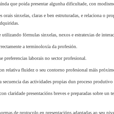
 aínda que poida presentar algunha dificultade, con modism
orais sinxelas, claras e ben estruturadas, e relaciona o pr
adquiridas.
tilizando fórmulas sinxelas, nexos e estratexias de interac
rrectamente a terminoloxía da profesión.
 preferencias laborais no sector profesional.
on relativa fluidez o seu contorno profesional máis próxim
a secuencia das actividades propias dun proceso produtivo 
con claridade presentacións breves e preparadas sobre un t
normas de protocolo en presentacións adaptadas ao seu nive