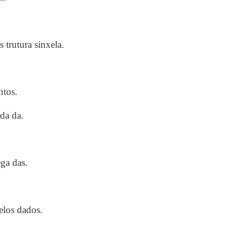
 trutura sinxela.
ntos.
da da.
ega das.
.
elos dados.