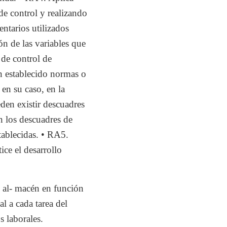
de control y realizando
ntarios utilizados
ón de las variables que
 de control de
n establecido normas o
en su caso, en la
eden existir descuadres
n los descuadres de
tablecidas. • RA5.
ice el desarrollo
 al- macén en función
l a cada tarea del
s laborales.