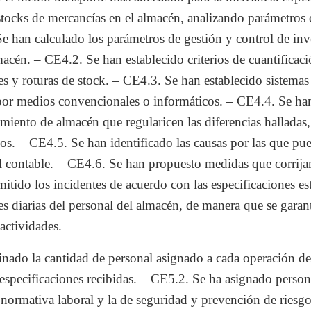
 stocks de mercancías en el almacén, analizando parámetros 
e han calculado los parámetros de gestión y control de inve
acén. – CE4.2. Se han establecido criterios de cuantificaci
es y roturas de stock. – CE4.3. Se han establecido sistemas
 por medios convencionales o informáticos. – CE4.4. Se ha
iento de almacén que regularicen las diferencias halladas, 
ios. – CE4.5. Se han identificado las causas por las que pu
 el contable. – CE4.6. Se han propuesto medidas que corrija
itido los incidentes de acuerdo con las especificaciones es
s diarias del personal del almacén, de manera que se garant
 actividades.
nado la cantidad de personal asignado a cada operación de
 especificaciones recibidas. – CE5.2. Se ha asignado persona
normativa laboral y la de seguridad y prevención de riesgo