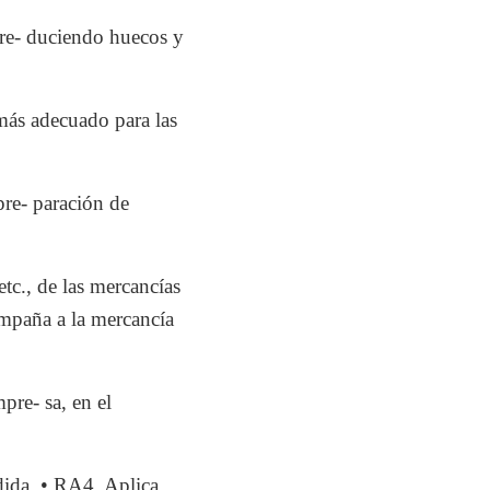
 re- duciendo huecos y
ás adecuado para las
pre- paración de
etc., de las mercancías
mpaña a la mercancía
pre- sa, en el
dida. • RA4. Aplica